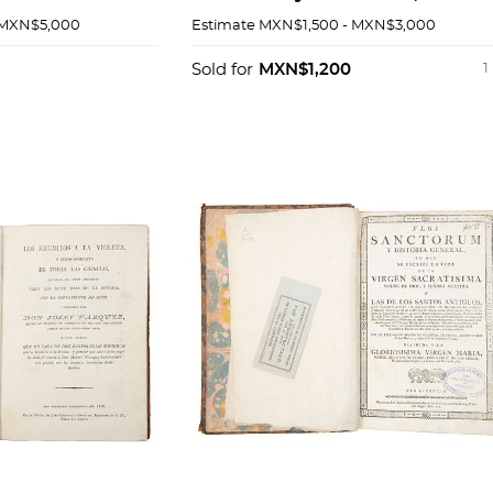
e Rosa, 1837.
Francisco. Prehistoria de
 MXN$5,000
Estimate
MXN$1,500 - MXN$3,000
: 2
México. Piezas 4
Sold for
MXN$1,200
1