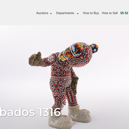
Auctions
Departments
How to Buy
How to Sell
55 52
bados 1316