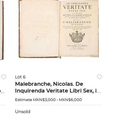
Lot 6
Malebranche, Nicolas. De
os
Inquirenda Veritate Libri Sex, in
Quibus Mentis Humanæ Natura
Estimate
MXN$3,000 - MXN$6,000
Genevæ, 1689
Unsold