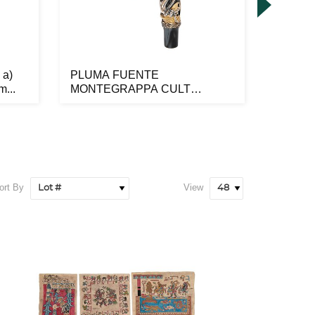
 a)
PLUMA FUENTE
PLUMA
...
MONTEGRAPPA CULT
MONTE
PIRATES EDICION LIMITADA ...
METAL 
ort By
View