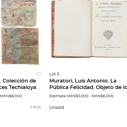
Lot 5
. Colección de
Muratori, Luis Antonio. La
ces Techialoyan
Pública Felicidad. Objeto de l
Buenos Príncipes. Madrid:
 MXN$8,000
Estimate
MXN$3,000 - MXN$6,000
Imprenta Real, 1790.
2 Bids
Unsold