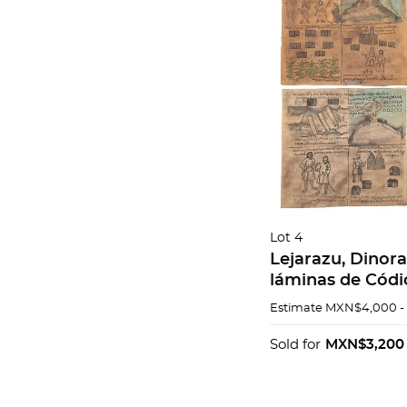
Lot 4
Lejarazu, Dinora
láminas de Códi
Piezas: 4
Estimate
MXN$4,000 -
Sold for
MXN$3,200