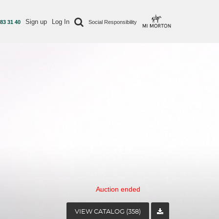
Sign up
Log In
 83 31 40
Social Responsibility
Auction ended
VIEW CATALOG (358)