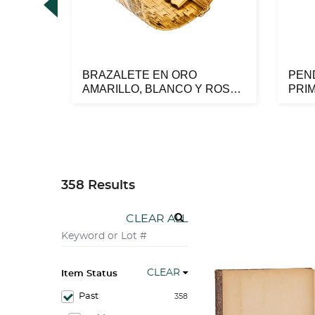
aradis
BRAZALETE EN ORO
PEN
. E...
AMARILLO, BLANCO Y ROSA
PRI
DE 18K
CONS
358 Results
CLEAR ALL
CLEAR
Item Status
Past
358