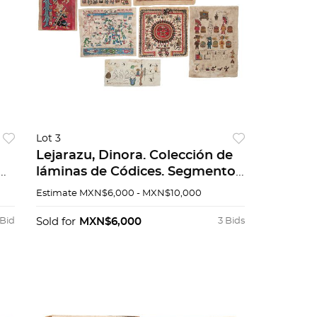
Lot 3
Lejarazu, Dinora. Colección de
A
láminas de Códices. Segmentos
de códices. Piezas: 7
Estimate
MXN$6,000 - MXN$10,000
 Bid
Sold for
MXN$6,000
3 Bids