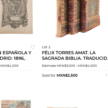
Lot 2
N ESPAÑOLA Y
FÉLIX TORRES AMAT. LA
RID: 1896,
SAGRADA BIBLIA. TRADUCID
 XL, XLIII y
DE LA VULGATA LATINA AL
 MXN$4,000
Estimate
MXN$3,000 - MXN$4,000
eros. Piezas: 3.
ESPAÑOL BARCELONA, 1884.
Piezas: 3.
Sold for
MXN$2,500
1