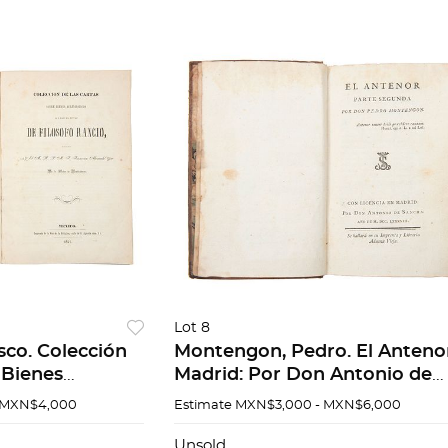
Lot 8
sco. Colección
Montengon, Pedro. El Anteno
 Bienes
Madrid: Por Don Antonio de
 bajo el título
Sancha, 1788. Tomos I - II. Pzs
 MXN$4,000
Estimate
MXN$3,000 - MXN$6,000
io escribio.
Unsold