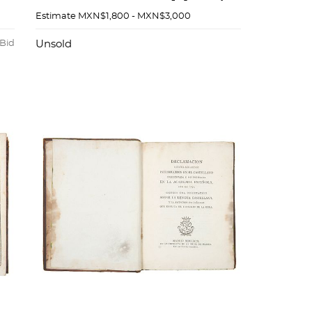
de la Puebla de los Angeles.
Estimate
MXN$1,800 - MXN$3,000
Puebla, 1767
 Bid
Unsold