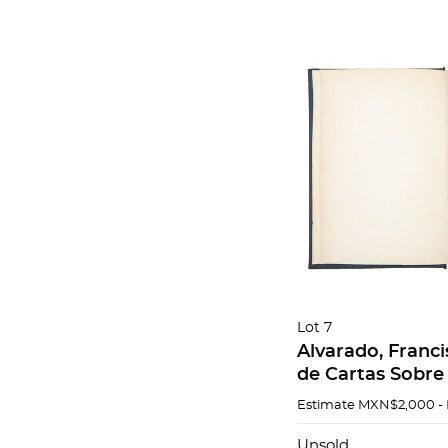
Lot 7
Alvarado, Franci
de Cartas Sobre
Eclesiásticos que
Estimate
MXN$2,000 -
de Filósofo Ranc
México, 1851
Unsold