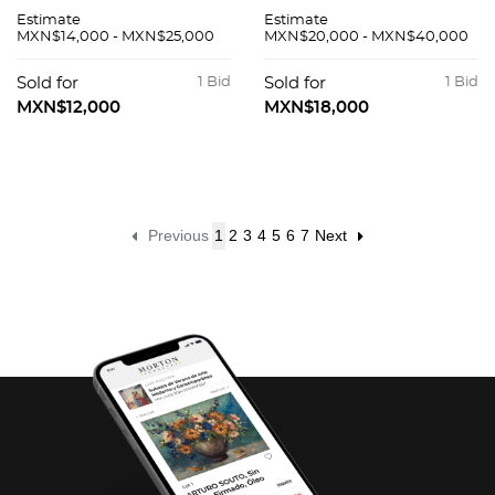
Lligat. Firmada.
lumières. Firmada
Estimate
Estimate
Litografía HC. 83.5 x
con sello. Litografía
MXN$14,000 - MXN$25,000
MXN$20,000 - MXN$40,000
59 cm medidas
52 / 300, ed.
totales
póstuma. 25 x 32 cm
Sold for
1 Bid
Sold for
1 Bid
imagen / 30 x 45 cm
MXN$12,000
MXN$18,000
papel
Previous
1
2
3
4
5
6
7
Next