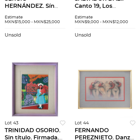
HERNÁNDEZ. Sín
Canto 19, Los
título. Firmada.
Simoníacos, de la
Estimate
Estimate
Litografía 4 / 20. 40
serie La Divina
MXN$15,000 - MXN$25,000
MXN$9,000 - MXN$12,000
x 43 cm imagen / 60
Comedia, 1960.
x 65 cm papel
Firmada. Litografía
Unsold
Unsold
LXI / CL. 28 x 20 cm
medidas totales
Lot 43
Lot 44
TRINIDAD OSORIO.
FERNANDO
Sin título. Firmada.
PEREZNIETO. Danza