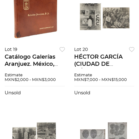
Lot 19
Lot 20
Catálogo Galerías
HÉCTOR GARCÍA
Aranjuez. México,
(CIUDAD DE
mediados del Siglo
MÉXICO, 1923 - 2012)
Estimate
Estimate
XX. 8o. marquilla,
Voto Femenino,
MXN$2,000 - MXN$3,000
MXN$7,000 - MXN$15,000
apaisado 31
CNC. México,
fotografías en
Segunda mitad de
Unsold
Unsold
álbum.
siglo XX Fotografías.
Encuadernado en p...
Pzs 2