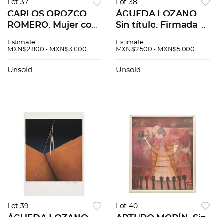
Lot 37
Lot 38
CARLOS OROZCO
ÁGUEDA LOZANO.
ROMERO. Mujer con
Sin título. Firmada y
sombrero. Firmada.
fechada 1986.
Estimate
Estimate
Serigrafía P. A. 76 x
Serigrafía 178 / 200.
MXN$2,800 - MXN$3,000
MXN$2,500 - MXN$5,000
56 cm medidas
58 x 58 cm imagen /
totales
68 x 68 cm papel
Unsold
Unsold
Lot 39
Lot 40