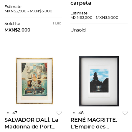
Grabado al
carpeta
Estimate
aguafuerte y
Trabajadores de
MXN$2,500 - MXN$5,000
Estimate
aguatinta 122 / 500.
México. Firmada y
MXN$3,500 - MXN$5,000
31 x 23 cm imagen /
fechada 73.
Sold for
1 Bid
46 x 33 cm papel
Litografía XXXIII E /
MXN$2,000
Unsold
L E. 67 x 48 cm med
tot
Lot 47
Lot 48
SALVADOR DALÍ. La
RENÉ MAGRITTE.
Madonna de Port
L'Empire des