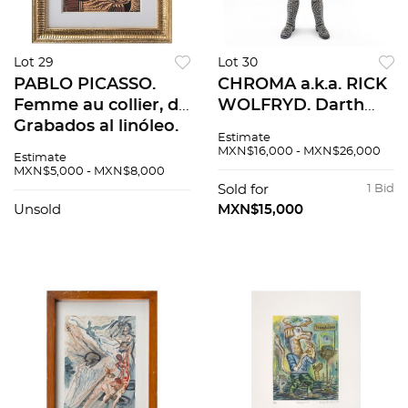
Lot 29
Lot 30
PABLO PICASSO.
CHROMA a.k.a. RICK
Femme au collier, de
WOLFRYD. Darth
Grabados al linóleo.
Vader. Firmada.
Estimate
Sin firma. Grabado al
Impresión 3D
MXN$16,000 - MXN$26,000
Estimate
linóleo sin número
intervenida con
MXN$5,000 - MXN$8,000
de tiraje. 26 x 22 cm
chaquira. 80 x 34 x 15
Sold for
1 Bid
medidas totales
cm
Unsold
MXN$15,000