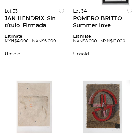
Lot 33
Lot 34
JAN HENDRIX. Sin
ROMERO BRITTO.
título. Firmada.
Summer love.
Litografía P / A. 7 x
Firmada. Impresión
Estimate
Estimate
17 cm imagen / 15 x
offset s/núm. de
MXN$4,000 - MXN$6,000
MXN$8,000 - MXN$12,000
22 cm papel
tiraje. 24 x 24cm
imagen / 29 x 29 cm
Unsold
Unsold
papel. Incluye libro
autografiado