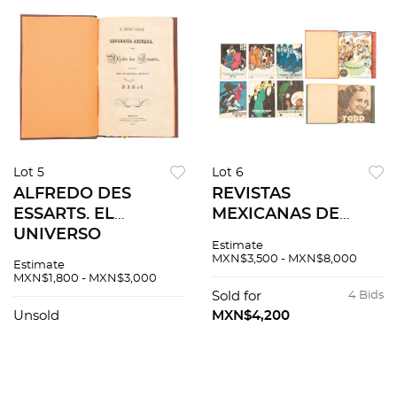
Lot 5
Lot 6
ALFREDO DES
REVISTAS
ESSARTS. EL
MEXICANAS DE
UNIVERSO
MEDIADOS DE S XX.
Estimate
ILUSTRADO.
TODO SEMINARIO
MXN$3,500 - MXN$8,000
Estimate
GEOGRAFÍA
ENCICLOPÉDICO,1936
MXN$1,800 - MXN$3,000
ANIMADA MÉXICO,
REVISTA SEMANAL,
Sold for
4 Bids
1852. 20 litografías.
1938 Y 1942 REVISTA
Unsold
MXN$4,200
DE REVISTAS, 1931 10
pz