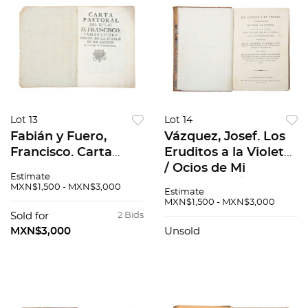
Lot 13
Lot 14
Fabián y Fuero,
Vázquez, Josef. Los
Francisco. Carta
Eruditos a la Violeta
Pastoral del Ilmo. Sr.
/ Ocios de Mi
Estimate
[…] Obispo de la
Juventud / Óptica
MXN$1,500 - MXN$3,000
Estimate
Puebla de los
del Cortejo. En un
MXN$1,500 - MXN$3,000
Angeles. Puebla,
volumen
Sold for
2 Bids
1767
MXN$3,000
Unsold