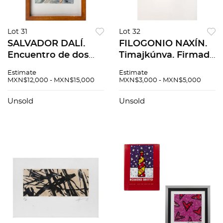
Lot 31
Lot 32
SALVADOR DALÍ.
FILOGONIO NAXÍN.
Encuentro de dos
Timajkúnva. Firmado
tropas de lujuriosos,
y fechado 019.
Estimate
Estimate
La Divina Comedia.
Grabado al
MXN$12,000 - MXN$15,000
MXN$3,000 - MXN$5,000
Sin firma. Litografía.
aguatinta 8 / 40. 38 x
33x23cm papel. Con
30 cm imagen / 69 x
Unsold
Unsold
copia de certificado
50 cm papel