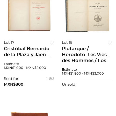
Lot 17
Lot 18
Cristóbal Bernardo
Plutarque /
de la Plaza y Jaen -
Herodoto. Les Vies
Nicolás Rangel.
des Hommes / Los
Estimate
Crónica de la Real y
Nueve Libros. Paris,
MXN$1,000 - MXN$2,000
Estimate
Pontificia
1839 / Madrid, 1846.
MXN$1,800 - MXN$3,000
Universidad de
Piezas: 4
Sold for
1 Bid
México. México, 1931
MXN$800
Unsold
Pzs 2