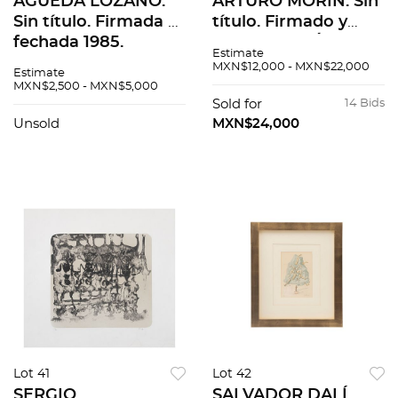
ÁGUEDA LOZANO.
ARTURO MORÍN. Sin
Sin título. Firmada y
título. Firmado y
fechada 1985.
fechado 96. Óleo
Estimate
Litografía y
sobre tela. 125 x 115
MXN$12,000 - MXN$22,000
Estimate
serigrafía 148 / 200.
cm
MXN$2,500 - MXN$5,000
54 x 49 cm imagen /
Sold for
14 Bids
74 x 53 cm papel
Unsold
MXN$24,000
Lot 41
Lot 42
SERGIO
SALVADOR DALÍ.