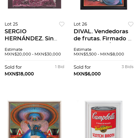
Lot 25
Lot 26
SERGIO
DIVAL. Vendedoras
HERNÁNDEZ. Sin
de frutas. Firmado y
título. Firmada.
fechado 92. Óleo
Estimate
Estimate
Xilografía sobre
sobre tela. 70 x 90
MXN$20,000 - MXN$30,000
MXN$5,500 - MXN$8,000
papel japonés P / A.
cm
79.5 x 121 cm
Sold for
1 Bid
Sold for
3 Bids
medidas totales
MXN$18,000
MXN$6,000