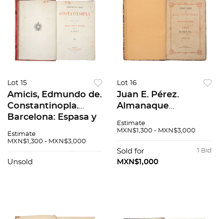
Lot 15
Lot 16
Amicis, Edmundo de.
Juan E. Pérez.
Constantinopla.
Almanaque
Barcelona: Espasa y
Estadístico de las
Estimate
Compañía, Editores,
Oficinas y Guía de
MXN$1,300 - MXN$3,000
Estimate
1895.
Forasteros para
MXN$1,300 - MXN$3,000
1874. México, 1873.
Sold for
1 Bid
Unsold
MXN$1,000