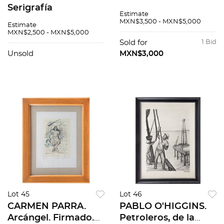
Serigrafía
ritual del arco.
Estimate
referenciada XXI. 42
Firmado y fechado
MXN$3,500 - MXN$5,000
Estimate
x 32.5 cm medidas
85. Temple sobre
MXN$2,500 - MXN$5,000
totales.
papel. 30.5 x 51.5 cm
Sold for
1 Bid
Unsold
MXN$3,000
Lot 45
Lot 46
CARMEN PARRA.
PABLO O'HIGGINS.
Arcángel. Firmado.
Petroleros, de la