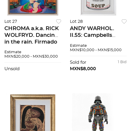
Lot 27
Lot 28
CHROMA a.k.a. RICK
ANDY WARHOL.
WOLFRYD. Dancing
II.55: Campbells
in the rain. Firmado
Soup II, Scotch
Estimate
y fechado 2026.
Broth, 1969. Con
MXN$10,000 - MXN$15,000
Estimate
Acrílico sobre tela.
sello. Serigrafía sin
MXN$20,000 - MXN$30,000
70 x 70 cm
número de tiraje. 90
Sold for
1 Bid
x 57 cm medidas
Unsold
MXN$8,000
totales