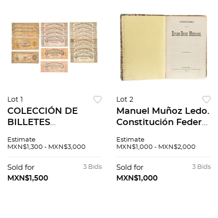
Lot 1
Lot 2
COLECCIÓN DE
Manuel Muñoz Ledo.
BILLETES
Constitución Federal
MEXICANOS
de los Estados
Estimate
Estimate
MÉXICO, SIGLO XX
Unidos Mexicanos /
MXN$1,300 - MXN$3,000
MXN$1,000 - MXN$2,000
Varios formatos. 20
Constitución Política
pz
del Estado de
Sold for
3 Bids
Sold for
3 Bids
Guanajuato. 1883.
MXN$1,500
MXN$1,000