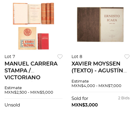
Lot 7
Lot 8
MANUEL CARRERA
XAVIER MOYSSEN
STAMPA /
(TEXTO) - AGUSTÍN
VICTORIANO
CRISTOBAL RUIZ
Estimate
SALADO ÁLVAREZ
(EDITOR) ERNESTO
MXN$4,000 - MXN$7,000
Estimate
EL ESCUDO
ICAZA 1866 - 1926
MXN$2,500 - MXN$5,000
NACIONAL /
MÉXICO:
Sold for
2 Bids
ARCHIVALIA
LITÓGRAFOS
Unsold
MXN$3,000
MEXICANA / LA
UNIDOS, 1984 12
INTERVENCIÓN Y EL
Impresio...
IMPERIO. Pzs 6