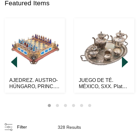
Featured Items
AJEDREZ. AUSTRO-
JUEGO DE TÉ.
HÚNGARO, PRINC.
MÉXICO, SXX. Plata
DEL SXX. Elaborado
Sterling, Ley 0.925.
en p...
Ca...
Filter
328 Results