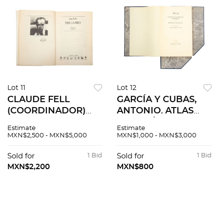
Lot 11
Lot 12
CLAUDE FELL
GARCÍA Y CUBAS,
(COORDINADOR)
ANTONIO. ATLAS
JUAN RULFO TODA
GEOGRÁFICO,
Estimate
Estimate
LA OBRA MÉXICO:
ESTADÍSTICO E
MXN$2,500 - MXN$5,000
MXN$1,000 - MXN$3,000
CONSEJO
HISTÓRICO DE LA
NACIONAL PARA LA
REPÚBLICA
Sold for
1 Bid
Sold for
1 Bid
CULTURA Y LAS
MEXICANA. MÉXICO,
MXN$2,200
MXN$800
ARTES, 1992 1er
1988. Edición
edición
facsimilar