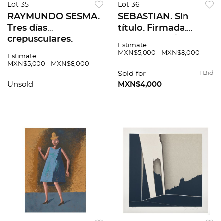
Lot 35
Lot 36
RAYMUNDO SESMA.
SEBASTIAN. Sin
Tres días
título. Firmada.
crepusculares.
Litografía 3 / 150. 55
Estimate
Firmada, con
x 42 cm imagen / 65
MXN$5,000 - MXN$8,000
Estimate
monograma y
x 50 cm papel
MXN$5,000 - MXN$8,000
fechada 83.
Sold for
1 Bid
Colografía 124 / 150.
Unsold
MXN$4,000
58 x 44 cm imagen /
71 x 50cm papel