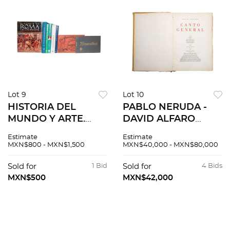
Lot 9
Lot 10
HISTORIA DEL
PABLO NERUDA -
MUNDO Y ARTE.
DAVID ALFARO
Varios autores.
SIQUEIROS. CANTO
Estimate
Estimate
Historia de Roma /
GENERAL. MÉXICO:
MXN$800 - MXN$1,500
MXN$40,000 - MXN$80,000
Historia del Carruaje
TALLERES GRÁFICOS
en España. Pzs 8
DE LA NACIÓN, 1950.
Sold for
1 Bid
Sold for
4 Bids
1ER ED. Firmada.
MXN$500
MXN$42,000