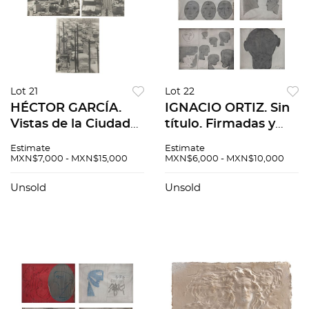
Lot 21
Lot 22
HÉCTOR GARCÍA.
IGNACIO ORTIZ. Sin
Vistas de la Ciudad
título. Firmadas y
de México. Paseo de
fechadas. Tinta
Estimate
Estimate
la Reforma Siglo XX
sobre papel. Medidas
MXN$7,000 - MXN$15,000
MXN$6,000 - MXN$10,000
Fotografías Pzs 3
variables. Pzas: 4.
Unsold
Unsold