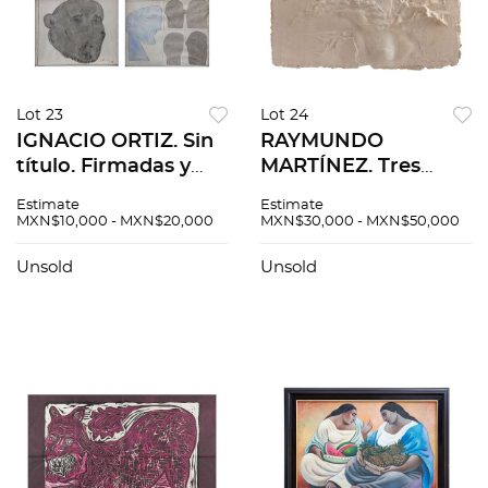
Lot 23
Lot 24
IGNACIO ORTIZ. Sin
RAYMUNDO
título. Firmadas y
MARTÍNEZ. Tres
fechadas. Tinta y
mujeres, 2000.
Estimate
Estimate
acuarela sobre
Firmado. Relieve en
MXN$10,000 - MXN$20,000
MXN$30,000 - MXN$50,000
papel. 47 x 60 cm
papel hecho a mano.
c/u. Pzas: 4
58 x 77 cm. Con
Unsold
Unsold
certificado