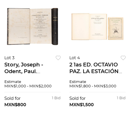
Lot 3
Lot 4
Story, Joseph -
2 1as ED. OCTAVIO
Odent, Paul.
PAZ. LA ESTACIÓN
Commentaire sur la
VIOLENTA Y
Estimate
Estimate
Constitution
LIBERTAD BAJO
MXN$1,000 - MXN$2,000
MXN$1,800 - MXN$3,000
Federale des Etats-
PALABRA. MÉXICO,
Unis. París, 1843.
FCE. Piezas: 2
Sold for
1 Bid
Sold for
1 Bid
Primera edición en
MXN$800
MXN$1,500
francés. Pzas: 2.