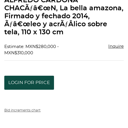
ALFREDO CARDONA
favorit
CHACÃƒâ€œN, La bella amazona,
Firmado y fechado 2014,
Ãƒâ€œleo y acrÃƒÂ­lico sobre
tela, 110 x 130 cm
Inquire
Estimate: MXN$280,000 -
MXN$310,000
LOGIN FOR PRICE
Bid increments chart