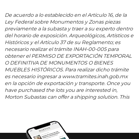
De acuerdo a lo establecido en el Artículo 16, de la
Ley Federal sobre Monumentos y Zonas piezas
previamente a la subasta y traer a su experto dentro
del horario de exposición. Arqueológicos, Artísticos e
Históricos y el Artículo 37 de su Reglamento; es
necesario realizar el trámite INAH-00-005 para
obtener el PERMISO DE EXPORTACIÓN TEMPORAL
O DEFINITIVA DE MONUMENTOS O BIENES
MUEBLES HISTÓRICOS. Para realizar dicho trámite
es necesario ingresar a www.tramites.inah.gob.mx
en la opción de exportación y transporte. Once you
have purchased the lots you are interested in,
Morton Subastas can offer a shipping solution. This
shipping company will be able to answer any
questions you may have in regards to delivery,
either before or after the auction has been
completed.