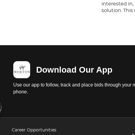
interested in
solution. Thi
any questions
before or aft
Download Our App
Use our app to follow, track and place bids through your 
phone.
Career Opportunities