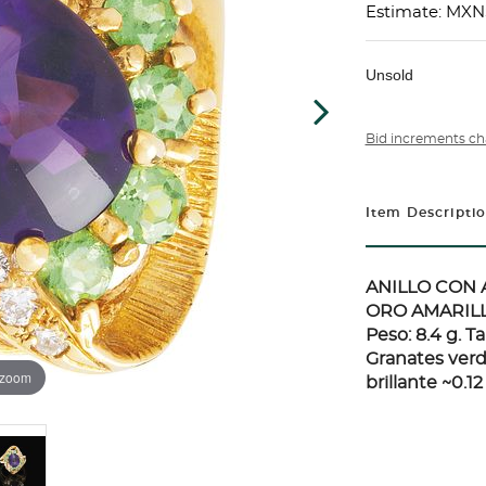
Estimate: MXN
Unsold
Bid increments ch
Item Descripti
ANILLO CON 
ORO AMARILL
Peso: 8.4 g. T
Granates verd
 zoom
brillante ~0.12