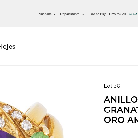
Auctions
Departments
How to Buy
How to Sell
55 52
lojes
Lot 36
ANILLO
GRANAT
ORO AM