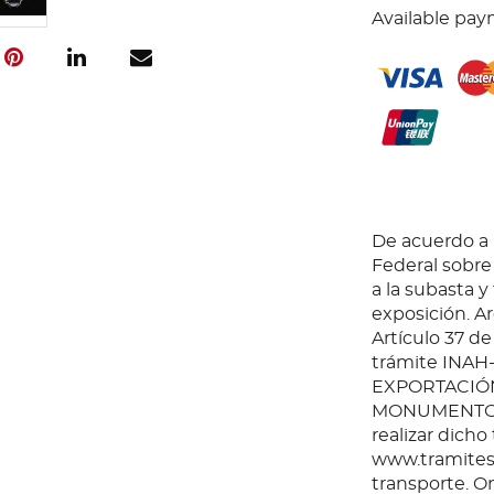
Available pay
De acuerdo a l
Federal sobr
a la subasta y
exposición. Ar
Artículo 37 de
trámite INAH
EXPORTACIÓN
MONUMENTOS 
realizar dicho
www.tramites.
transporte. O