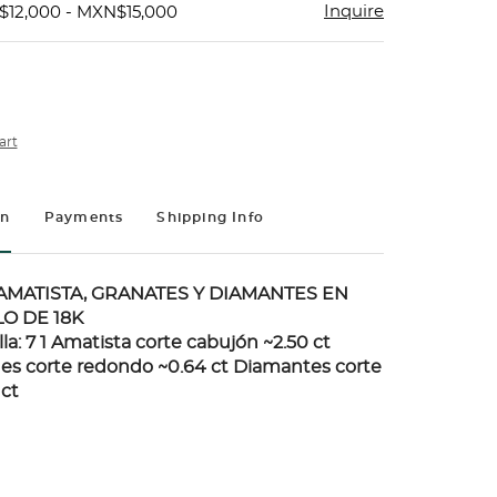
Inquire
$12,000 - MXN$15,000
art
on
Payments
Shipping Info
AMATISTA, GRANATES Y DIAMANTES EN
O DE 18K
alla: 7 1 Amatista corte cabujón ~2.50 ct
es corte redondo ~0.64 ct Diamantes corte
 ct