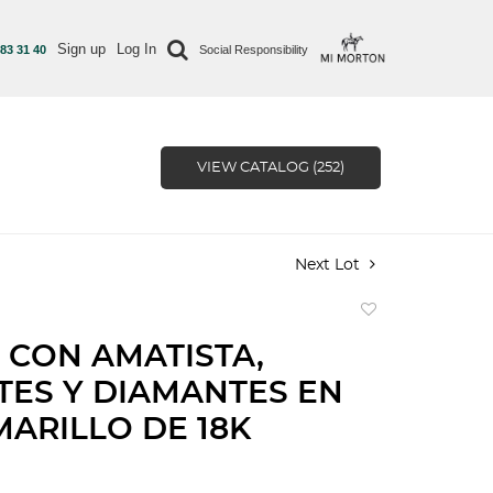
Sign up
Log In
 83 31 40
Social Responsibility
VIEW CATALOG (252)
Next Lot
Add
to
 CON AMATISTA,
favorite
ES Y DIAMANTES EN
ARILLO DE 18K