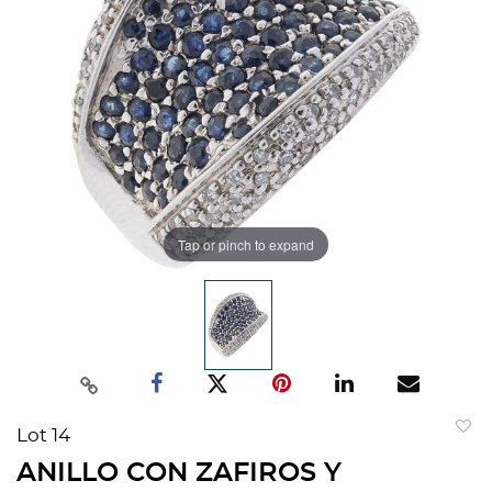
Tap or pinch to expand
Lot 14
to
ANILLO CON ZAFIROS Y
favorit