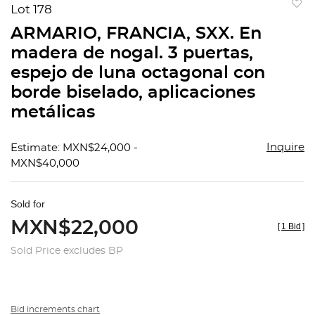
Lot 178
to
ARMARIO, FRANCIA, SXX. En
favorit
madera de nogal. 3 puertas,
espejo de luna octagonal con
borde biselado, aplicaciones
metálicas
Inquire
Estimate: MXN$24,000 -
MXN$40,000
Sold for
MXN$22,000
[
1 Bid
]
Sold Price excludes BP
Bid increments chart