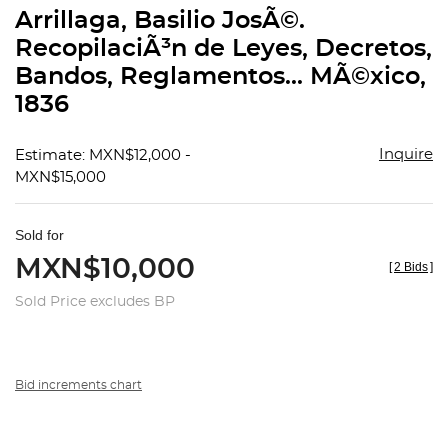
to
Arrillaga, Basilio JosÃ©.
favorit
RecopilaciÃ³n de Leyes, Decretos,
Bandos, Reglamentos... MÃ©xico,
1836
Inquire
Estimate: MXN$12,000 -
MXN$15,000
Sold for
MXN$10,000
[
2 Bids
]
Sold Price excludes BP
Bid increments chart