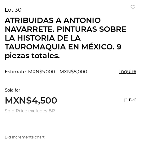
Lot 30
to
ATRIBUIDAS A ANTONIO
favorit
NAVARRETE. PINTURAS SOBRE
LA HISTORIA DE LA
TAUROMAQUIA EN MÉXICO. 9
piezas totales.
Inquire
Estimate: MXN$5,000 - MXN$8,000
Sold for
MXN$4,500
[
1 Bid
]
Sold Price excludes BP
Bid increments chart