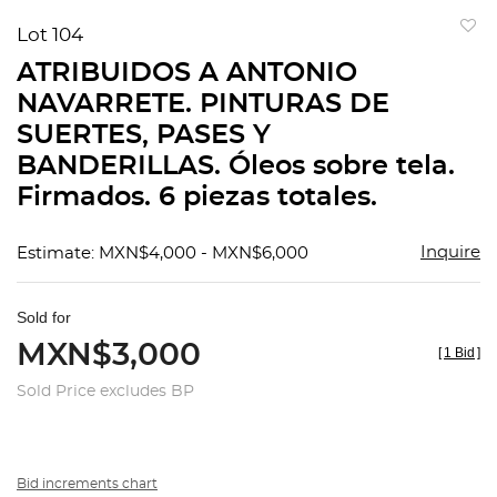
Lot 104
to
ATRIBUIDOS A ANTONIO
favorit
NAVARRETE. PINTURAS DE
SUERTES, PASES Y
BANDERILLAS. Óleos sobre tela.
Firmados. 6 piezas totales.
Inquire
Estimate: MXN$4,000 - MXN$6,000
Sold for
MXN$3,000
[
1 Bid
]
Sold Price excludes BP
Bid increments chart