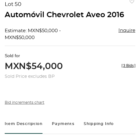
Lot 50
to
Automóvil Chevrolet Aveo 2016
favorit
Inquire
Estimate: MXN$50,000 -
MXN$50,000
Sold for
MXN$54,000
[
3 Bids
]
Sold Price excludes BP
Bid increments chart
Item Description
Payments
Shipping Info