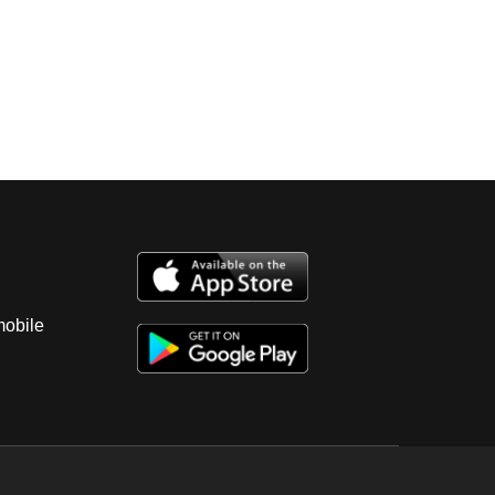
apuato; Observaciones: Unidad motor a
prueba de arranque, con fuga de aceite,
ular estado; transmisión estandar sin
ores regulares vestidura y tapete rotos;
regulares, tablero regular completo;
 amortiguador sin probar; chasis en
; carrocería con golpes ligeros, forro de
a lado izquierdo, salpicadera trasera lado
a trasera, cofre, fascias delantera y trasera
 opacos, parabrisas estrellado; 4 llantas con
mobile