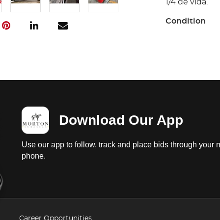
1/4 de vida.
Condition
Ubicación: Ir
gasolina con 
batería en reg
probar; interi
instrumentos 
suspensión de
regular estado
Download Our App
volante, puert
derecho, puert
dañados, faros
Use our app to follow, track and place bids through your 
1/4 de vida.
phone.
Career Opportunities