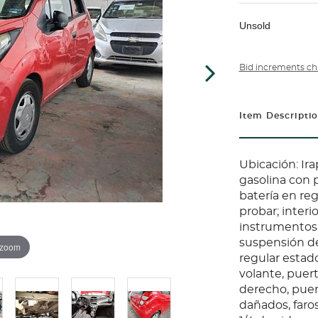
Unsold
Bid increments ch
Item Descripti
Ubicación: Ir
gasolina con 
batería en reg
probar; interi
instrumentos 
suspensión de
 zoom
regular estado
volante, puert
derecho, puert
dañados, faros