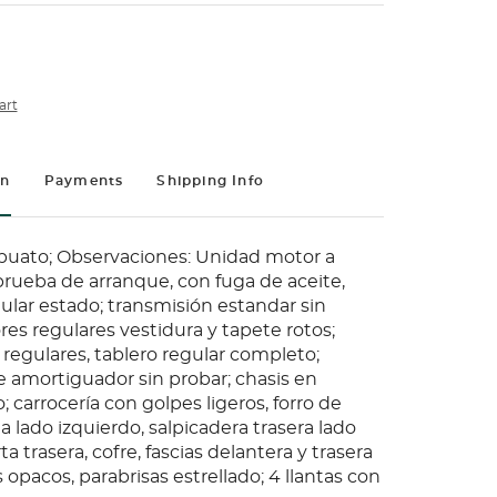
art
on
Payments
Shipping Info
apuato; Observaciones: Unidad motor a
prueba de arranque, con fuga de aceite,
ular estado; transmisión estandar sin
ores regulares vestidura y tapete rotos;
regulares, tablero regular completo;
 amortiguador sin probar; chasis en
; carrocería con golpes ligeros, forro de
a lado izquierdo, salpicadera trasera lado
a trasera, cofre, fascias delantera y trasera
 opacos, parabrisas estrellado; 4 llantas con