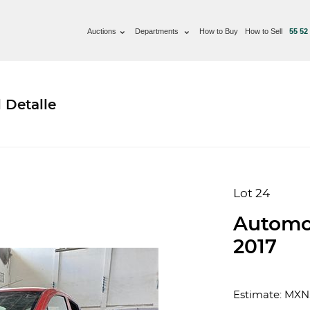
Auctions
Departments
How to Buy
How to Sell
55 52
 Detalle
Lot 24
Automov
2017
Estimate: MXN