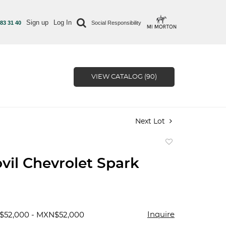
Sign up
Log In
 83 31 40
Social Responsibility
VIEW CATALOG (90)
Next Lot
Add
to
il Chevrolet Spark
favorite
Inquire
$52,000 - MXN$52,000