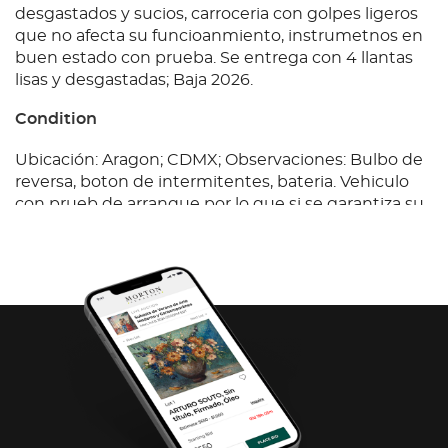
desgastados y sucios, carroceria con golpes ligeros
que no afecta su funcioanmiento, instrumetnos en
buen estado con prueba. Se entrega con 4 llantas
lisas y desgastadas; Baja 2026.
Condition
Ubicación: Aragon; CDMX; Observaciones: Bulbo de
reversa, boton de intermitentes, bateria. Vehiculo
con prueb de arranque por lo que si se garantiza su
funcionamiento. Se tiene llaves interiores
desgastados y sucios, carroceria con golpes ligeros
que no afecta su funcioanmiento, instrumetnos en
buen estado con prueba. Se entrega con 4 llantas
lisas y desgastadas; Baja 2026.