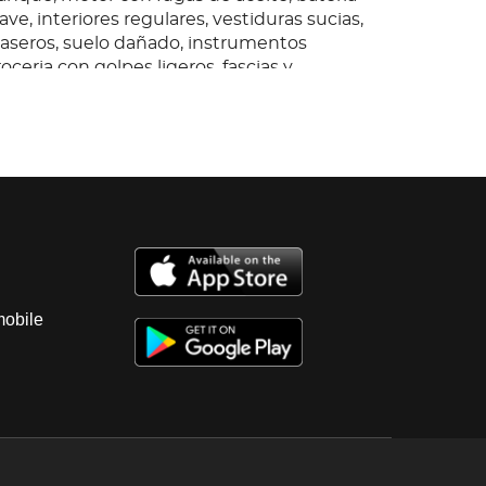
ave, interiores regulares, vestiduras sucias,
traseros, suelo dañado, instrumentos
roceria con golpes ligeros, fascias y
quierda dañadas, llantas lisas.; Baja 2026.
mobile