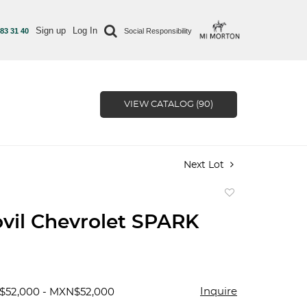
Sign up
Log In
 83 31 40
Social Responsibility
VIEW CATALOG (90)
Next Lot
Add
to
vil Chevrolet SPARK
favorite
Inquire
$52,000 - MXN$52,000