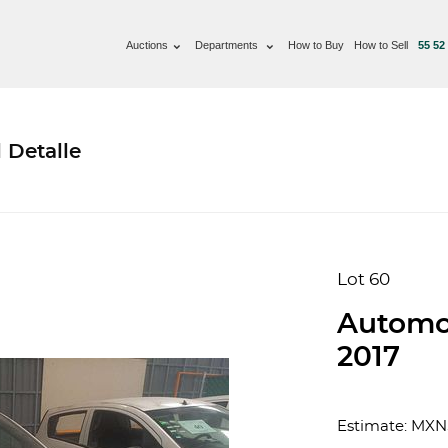
Auctions
Departments
How to Buy
How to Sell
55 52
 Detalle
Lot 60
Automo
2017
Estimate: MXN