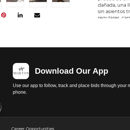
dañada, una ll
sin asientos 
regulares, car
salpicadera iz
Download Our App
Use our app to follow, track and place bids through your 
phone.
Career Opportunities