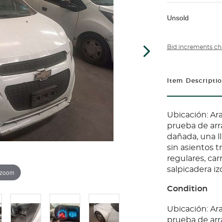
Unsold
Bid increments ch
Item Descripti
Ubicación: Ar
prueba de arr
dañada, una ll
sin asientos 
regulares, car
salpicadera iz
 zoom
Condition
Ubicación: Ar
prueba de arr