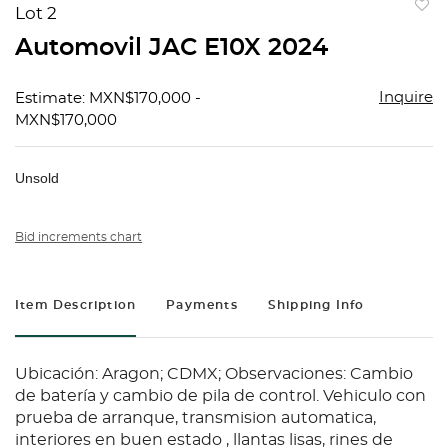
Lot 2
to
Automovil JAC E10X 2024
favorit
Inquire
Estimate: MXN$170,000 -
MXN$170,000
Unsold
Bid increments chart
Item Description
Payments
Shipping Info
Ubicación: Aragon; CDMX; Observaciones: Cambio
de batería y cambio de pila de control. Vehiculo con
prueba de arranque, transmision automatica,
interiores en buen estado , llantas lisas, rines de