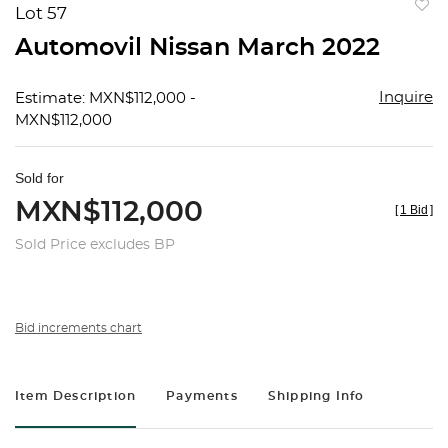
Lot 57
to
Automovil Nissan March 2022
favorit
Inquire
Estimate: MXN$112,000 -
MXN$112,000
Sold for
MXN$112,000
[
1 Bid
]
Sold Price excludes BP
Bid increments chart
Item Description
Payments
Shipping Info