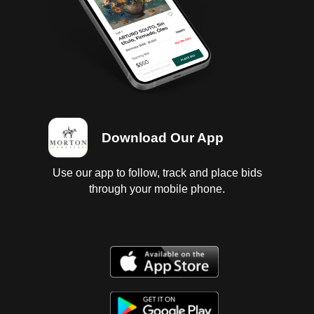
carrocería con golpes ligeros, fascia delantera y
puerta trasera dañados, parabrisas estrellado; 4
llantas con 1/4 de vida.
Download Our App
Use our app to follow, track and place bids
through your mobile phone.