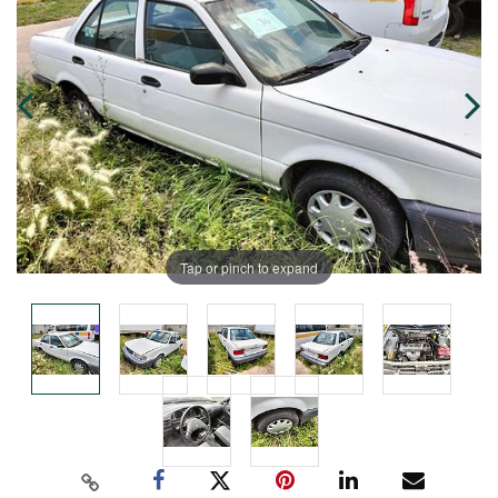
Tap or pinch to expand