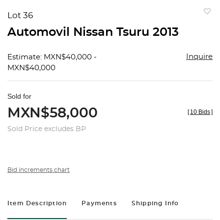
Lot 36
to
Automovil Nissan Tsuru 2013
favorit
Inquire
Estimate: MXN$40,000 -
MXN$40,000
Sold for
MXN$58,000
[
10 Bids
]
Sold Price excludes BP
Bid increments chart
Item Description
Payments
Shipping Info