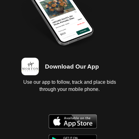
interiores regulares, vestidura y cielo sucios y
desgastados; instrumentos en regular estado sin
probar; suspensión de amortiguador sin probar;
chasis con corrosión; carrocería con golpes ligeros,
chapa de cajuela dañada; 4 llantas lisas. Baja 2024,
falta tenencia 2020. Se entregan baja y tenencias en
copia, es responsabilidad del cliente certificarlas.
Download Our App
Use our app to follow, track and place bids
through your mobile phone.