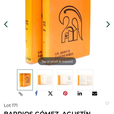
Tap or pinch to expand
Lot 171
to