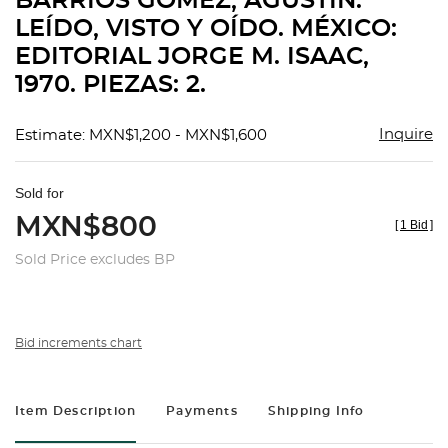
BARRIOS GÓMEZ, AGUSTÍN.
favorit
LEÍDO, VISTO Y OÍDO. MÉXICO:
EDITORIAL JORGE M. ISAAC,
1970. PIEZAS: 2.
Inquire
Estimate: MXN$1,200 - MXN$1,600
Sold for
MXN$800
[
1 Bid
]
Sold Price excludes BP
Bid increments chart
Item Description
Payments
Shipping Info