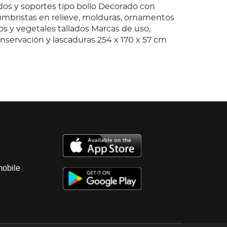
dos y soportes tipo bollo Decorado con
mbristas en relieve, molduras, ornamentos
os y vegetales tallados Marcas de uso,
onservación y lascaduras 254 x 170 x 57 cm
mobile