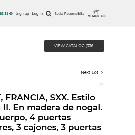
Sign up
Log In
 83 31 40
Social Responsibility
VIEW CATALOG (336)
Next Lot
Add
to
 FRANCIA, SXX. Estilo
favorite
 II. En madera de nogal.
uerpo, 4 puertas
res, 3 cajones, 3 puertas