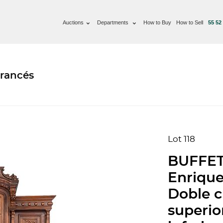
Auctions
Departments
How to Buy
How to Sell
55 52
Francés
Lot 118
BUFFET,
Enrique
Doble c
superio