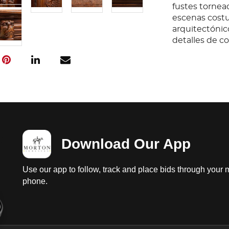
fustes tornea
escenas costu
arquitectónic
detalles de c
Download Our App
Use our app to follow, track and place bids through your 
phone.