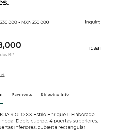
es.
Inquire
$30,000 - MXN$50,000
,000
[
1 Bid
]
udes BP
art
on
Payments
Shipping Info
A SIGLO XX Estilo Enrique II Elaborado
nogal Doble cuerpo, 4 puertas superiores,
uertas inferiores, cubierta rectangular