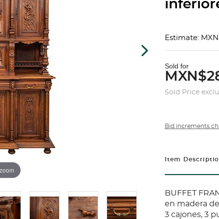
inferior
Estimate: MXN
Sold for
MXN$28
Sold Price excl
Bid increments ch
Item Descripti
 zoom
BUFFET FRANCI
en madera de 
3 cajones, 3 p