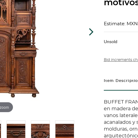
motivos
Estimate: MXN
Unsold
Bid increments ch
Item Descripti
BUFFET FRANCI
 zoom
en madera de 
vanos laterale
acanalados y 
molduras, orn
arquitectónic