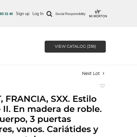
Sign up
Log In
 83 31 40
Social Responsibility
VIEW CATALOG (336)
Next Lot
Add
to
 FRANCIA, SXX. Estilo
favorite
 II. En madera de roble.
uerpo, 3 puertas
es, vanos. Cariátides y