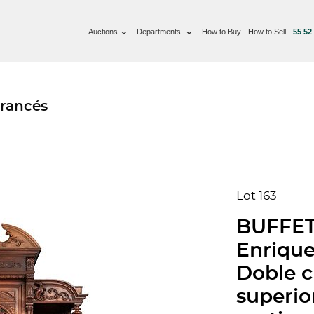
Auctions
Departments
How to Buy
How to Sell
55 52
Francés
Lot 163
BUFFET,
Enrique
Doble c
superior