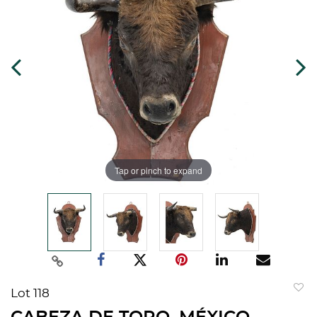
Tap or pinch to expand
Lot 118
to