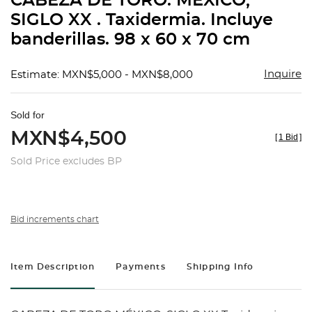
CABEZA DE TORO. MÉXICO,
favorit
SIGLO XX . Taxidermia. Incluye
banderillas. 98 x 60 x 70 cm
Inquire
Estimate: MXN$5,000 - MXN$8,000
Sold for
MXN$4,500
[
1 Bid
]
Sold Price excludes BP
Bid increments chart
Item Description
Payments
Shipping Info