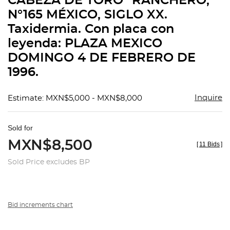
CABEZA DE TORO "RANCHERO,
favorit
N°165 MÉXICO, SIGLO XX.
Taxidermia. Con placa con
leyenda: PLAZA MEXICO
DOMINGO 4 DE FEBRERO DE
1996.
Inquire
Estimate: MXN$5,000 - MXN$8,000
Sold for
MXN$8,500
[
11 Bids
]
Sold Price excludes BP
Bid increments chart