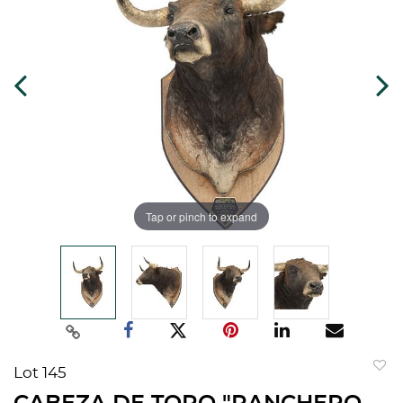
Tap or pinch to expand
Lot 145
to