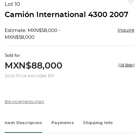
Lot 10
to
Camión International 4300 2007
favorit
Inquire
Estimate: MXN$58,000 -
MXN$58,000
Sold for
MXN$88,000
[
16 Bids
]
Sold Price excludes BP
Bid increments chart
Item Description
Payments
Shipping Info