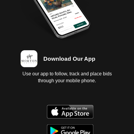
sin prueba. Trnasmision manual. Suspension tipo
muelles. Diferencial sin fuga se entrega unidad con
6 llantas lisas y desgastadas. Parabrisas estrellado.
UNIDAD SE VENDE Y SE FACTURA PARA DESARME,
SOLO SE ENTREGA FACTURA DE MORTON.
Download Our App
Use our app to follow, track and place bids
through your mobile phone.