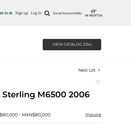
Sign up
Log In
 83 31 40
Social Responsibility
VIEW CATALOG (134)
Next Lot
Add
to
 Sterling M6500 2006
favorite
Inquire
N$80,000 - MXN$80,000