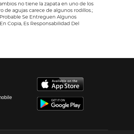
cambios no tiene la zapata en uno de los
o de agujas carece de algunos rodillos.;
s Probable Se Entreguen Algunos
n Copia, Es Responsabilidad Del
tificarla.
EVE SAN JOSE DEL CABO; Observaciones:
ng, M6500; Los engranes principales y
ha de las velocidades 2 y 3 están dañados,
dor de 2da/3ra está dañado,Los candados y
poyo de la 2 da y 3 ramarcha están
xcesivamente, Los botones del disco
 embrague están escalonados del lado del
mobile
ercia, pareciera que el embragueno es la
rrecta para ese tipo de unidad. La segunda
cambios no tiene la zapata en uno de los
o de agujas carece de algunos rodillos.;
s Probable Se Entreguen Algunos
n Copia, Es Responsabilidad Del