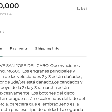
0,000
[
1 Bid
]
udes BP
art
on
Payments
Shipping Info
EVE SAN JOSE DEL CABO; Observaciones:
ng, M6500; Los engranes principales y
ha de las velocidades 2 y 3 están dañados,
dor de 2da/3ra está dañado,Los candados y
poyo de la 2 da y 3 ramarcha están
xcesivamente, Los botones del disco
 embrague están escalonados del lado del
ercia, pareciera que el embragueno es la
rrecta para ese tipo de unidad. La segunda