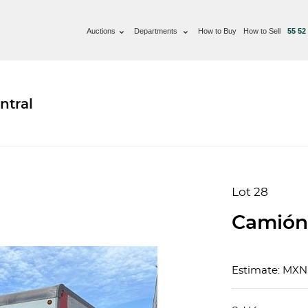
Auctions
Departments
How to Buy
How to Sell
55 52
ntral
Lot 28
Camión
Estimate: MX