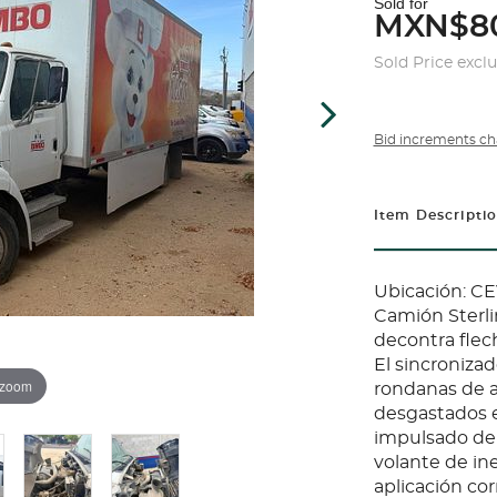
Sold for
MXN$8
Sold Price excl
Bid increments ch
Item Descripti
Ubicación: C
Camión Sterli
decontra flec
El sincroniza
 zoom
rondanas de a
desgastados e
impulsado del
volante de in
aplicación co