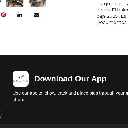
horquilla de 
dedos El baler
baja 2025 ; E
Documentos E
Comprador Cer
Condition
Ubicación: C
Camión Sterli
decontra flec
El sincroniza
Download Our App
rondanas de a
desgastados e
impulsado del
Use our app to follow, track and place bids through your 
volante de in
phone.
aplicación co
horquilla de 
dedos El baler
baja 2025 ; E
Documentos E