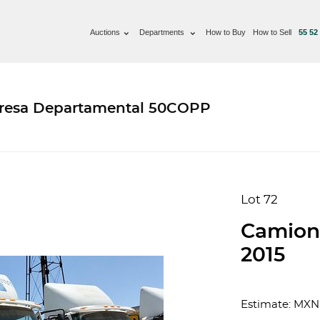
Auctions
Departments
How to Buy
How to Sell
55 52
presa Departamental 50COPP
Lot 72
Camion 
2015
Estimate: MXN