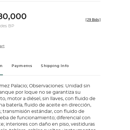
0,000
[
29 Bids
]
udes BP
art
on
Payments
Shipping Info
mez Palacio; Observaciones: Unidad sin
anque por loque no se garantiza su
, motor a diésel, sin llaves, con fluido de
una batería, fluido de aceite en dirección,
; transmisión estándar, con fluido de
rueba de funcionamiento; diferencial con
te; interiores con daño en piso, vestiduras