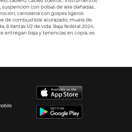
ielo, tablero, cables sueltos ; instrumentos
 ; suspencion con bolsas de aire dañadas;
rocion; carroseria con golpes ligeros
que de combustible acorazado, muela de
; 6 llantas 1/2 de vida. Baja federal 2024,
Se entregan baja y tenencias en copia, es
d del cliente certificarlas.
mez Palacio; Observaciones: Unidad sin
anque por loque no se garantiza su
, motor a diésel, sin llaves, con fluido de
una batería, fluido de aceite en dirección,
; transmisión estándar, con fluido de
rueba de funcionamiento; diferencial con
te; interiores con daño en piso, vestiduras
mobile
ielo, tablero, cables sueltos ; instrumentos
 ; suspencion con bolsas de aire dañadas;
rocion; carroseria con golpes ligeros
que de combustible acorazado, muela de