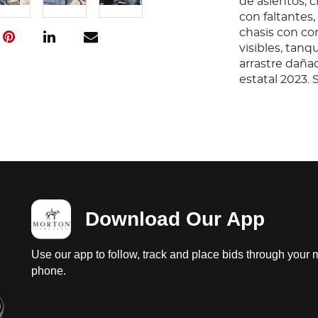
de asientos, c
con faltantes,
chasis con cor
visibles, tan
arrastre dañada
estatal 2023. 
responsabilida
Condition
Ubicación: Go
prueba de arr
funcionamiento
aceite,, falta 
Download Our App
cables sueltos
aceite, sin p
fluido de acei
Use our app to follow, track and place bids through your 
de asientos, c
phone.
con faltantes,
chasis con cor
visibles, tan