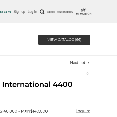
Sign up
Log In
 83 31 40
Social Responsibility
VIEW CATALOG (66)
Next Lot
Add
to
International 4400
favorite
Inquire
$140,000 - MXN$140,000