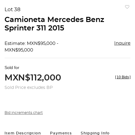
Lot 38
to
Camioneta Mercedes Benz
favorit
Sprinter 311 2015
Inquire
Estimate: MXN$95,000 -
MXN$95,000
Sold for
MXN$112,000
[
10 Bids
]
Sold Price excludes BP
Bid increments chart
Item Description
Payments
Shipping Info