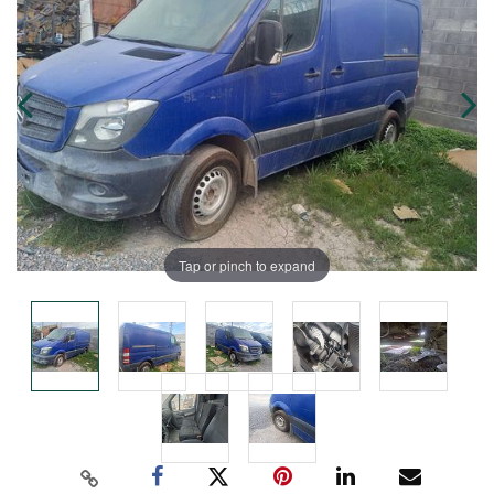
Tap or pinch to expand