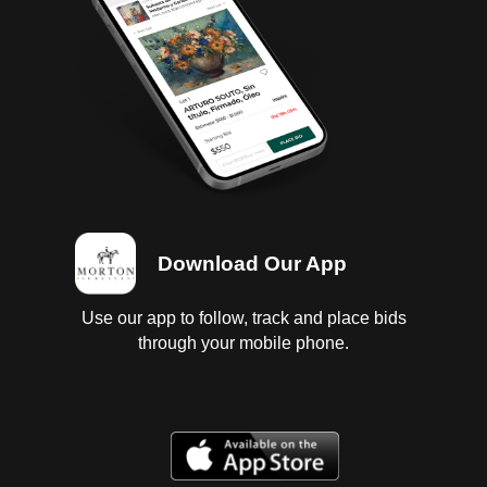
vestiduras rotas y sucias con carcazas dañadas ;
instrumentos en regular estado, sin probar;
suspensión de muelles ; chasis en buen estado con
golpes de uso; carrocería con golpes ligeros; 6
llantas lisas.
Download Our App
Use our app to follow, track and place bids
through your mobile phone.