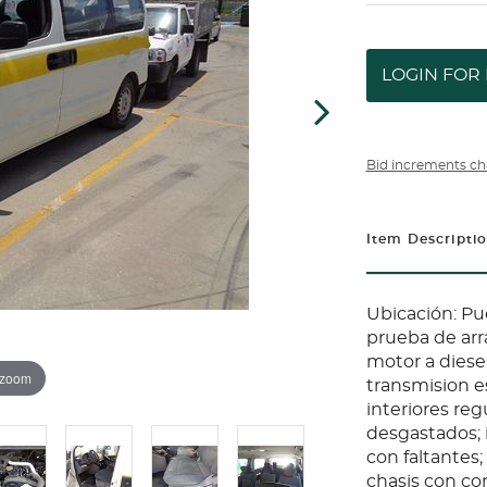
LOGIN FOR 
Bid increments ch
Item Descripti
Ubicación: Pu
prueba de arr
motor a diesel
 zoom
transmision es
interiores regu
desgastados; 
con faltantes
chasis con cor