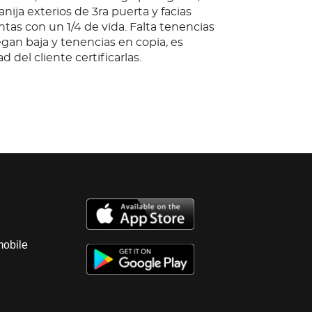
nija exterios de 3ra puerta y facias
ntas con un 1/4 de vida. Falta tenencias
gan baja y tenencias en copia, es
d del cliente certificarlas.
ebla, Pue.; Observaciones: Unidad sin
anque, no se garantiza su funcionamiento,
, con fuga de aceite, bateria dañada;
tandar sin probar; diferencial sin probar;
lares, vestiduras, cielo y piso sucios y
instrumentos regulares, tablero regular y
; suspension amortiguador sin probar;
rosion; carroceria con golpes ligeros, forro
nija exterios de 3ra puerta y facias
mobile
ntas con un 1/4 de vida. Falta tenencias
gan baja y tenencias en copia, es
d del cliente certificarlas.