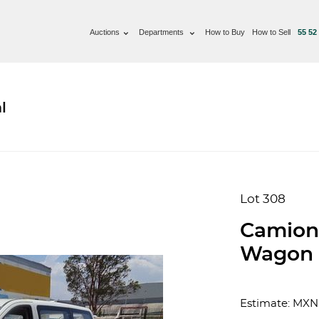
Auctions
Departments
How to Buy
How to Sell
55 52
l
Lot 308
Camion
Wagon 
Estimate: MXN