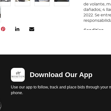
de volante, ma
dañados; 4 lla
2022. Se entre
responsabilida
Condition
Ubicación: Pu
prueba de arr
motor a diesel
transmision es
interiores regu
desgastados; 
Download Our App
con faltantes
chasis con cor
de volante, ma
Use our app to follow, track and place bids through your 
dañados; 4 lla
phone.
2022. Se entre
responsabilida