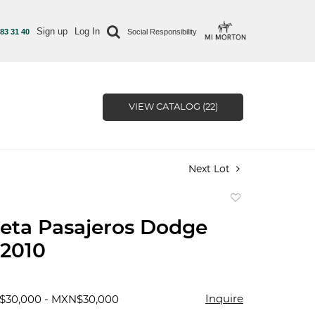
Sign up
Log In
 83 31 40
Social Responsibility
VIEW CATALOG (22)
Next Lot
Add
to
eta Pasajeros Dodge
favorite
2010
Inquire
$30,000 - MXN$30,000