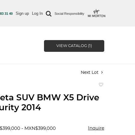
Sign up
Log In
 83 31 40
Social Responsibility
VIEW CATALOG (1)
Next Lot
Add
to
eta SUV BMW X5 Drive
favorite
urity 2014
Inquire
$399,000 - MXN$399,000