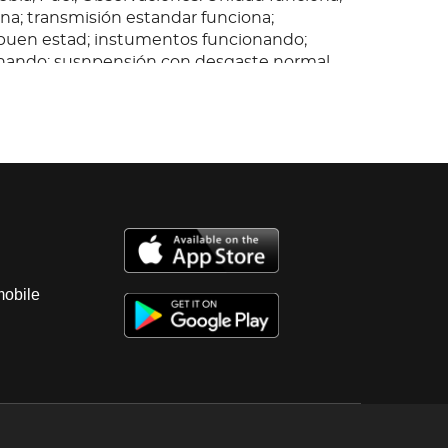
ina; transmisión estandar funciona;
 buen estad; instumentos funcionando;
onando; susnpensión con desgaste normal
eria con ligeros rayones; 4 llantas 1/4 de
ndaje VR4, nivel de protección para armas
mobile