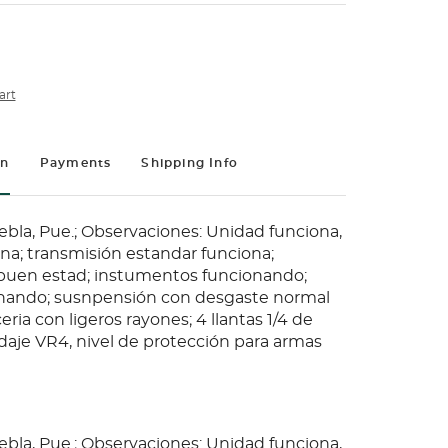
art
on
Payments
Shipping Info
ebla, Pue.; Observaciones: Unidad funciona,
ina; transmisión estandar funciona;
 buen estad; instumentos funcionando;
onando; susnpensión con desgaste normal
eria con ligeros rayones; 4 llantas 1/4 de
ndaje VR4, nivel de protección para armas
ebla, Pue.; Observaciones: Unidad funciona,