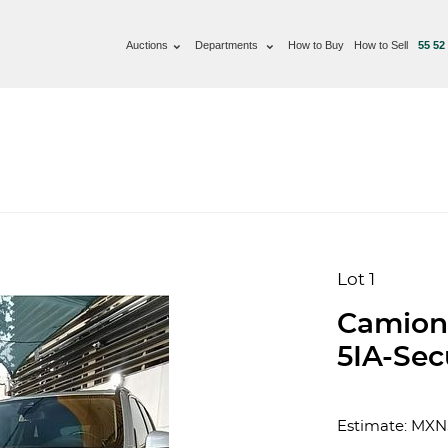
Auctions
Departments
How to Buy
How to Sell
55 52
Lot 1
Camion
5IA-Sec
Estimate: MXN