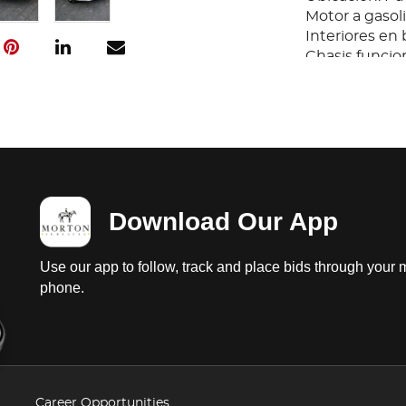
Motor a gasol
Interiores en
Chasis funci
de uso; Carroc
vida. Con Bli
cortas.
Download Our App
Use our app to follow, track and place bids through your 
phone.
Career Opportunities