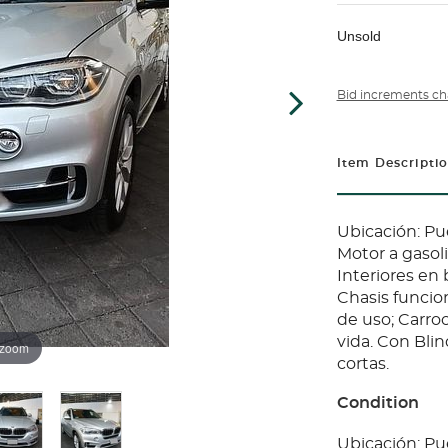
Unsold
Bid increments ch
Item Descripti
Ubicación: Pu
Motor a gasol
Interiores en
Chasis funci
de uso; Carroc
vida. Con Bli
 zoom
cortas.
Condition
Ubicación: Pu