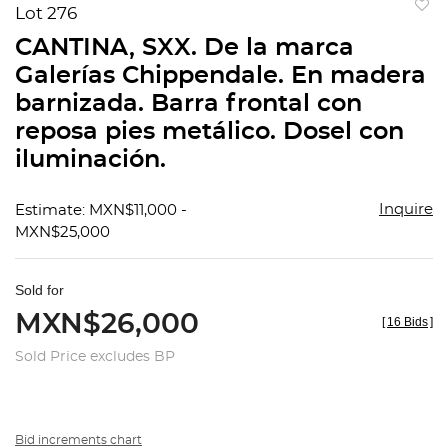
Lot 276
to
CANTINA, SXX. De la marca
favorit
Galerías Chippendale. En madera
barnizada. Barra frontal con
reposa pies metálico. Dosel con
iluminación.
Inquire
Estimate: MXN$11,000 -
MXN$25,000
Sold for
MXN$26,000
[
16 Bids
]
Sold Price excludes BP
Bid increments chart