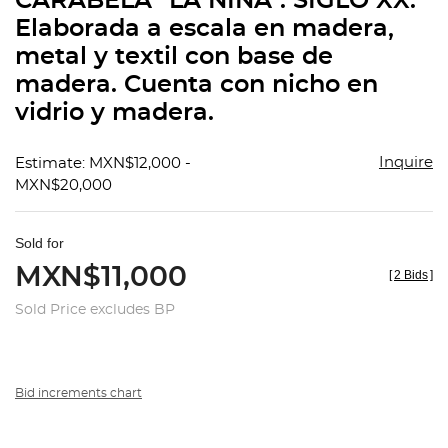
CARABELA "LA NIÑA". SIGLO XX.
favorit
Elaborada a escala en madera,
metal y textil con base de
madera. Cuenta con nicho en
vidrio y madera.
Inquire
Estimate: MXN$12,000 -
MXN$20,000
Sold for
MXN$11,000
[
2 Bids
]
Sold Price excludes BP
Bid increments chart