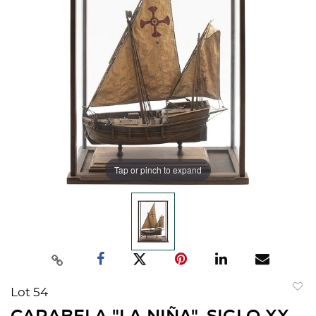
Tap or pinch to expand
Lot 54
to