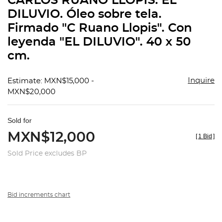
CARLOS RUANO LLÓPIS. EL
favorit
DILUVIO. Óleo sobre tela.
Firmado "C Ruano Llopis". Con
leyenda "EL DILUVIO". 40 x 50
cm.
Inquire
Estimate: MXN$15,000 -
MXN$20,000
Sold for
MXN$12,000
[
1 Bid
]
Sold Price excludes BP
Bid increments chart