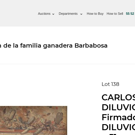
Auctions
Departments
How to Buy
How to Sell
55 52
n de la familia ganadera Barbabosa
Lot 138
CARLOS
DILUVIO
Firmado
DILUVIO