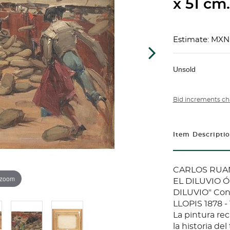
x 51 cm.
Estimate: MXN
Unsold
Bid increments ch
Item Descripti
CARLOS RUANO
 zoom
EL DILUVIO Ól
DILUVIO" Con
LLOPIS 1878 -
La pintura re
la historia de