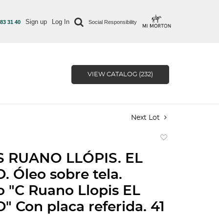
Sign up
Log In
 83 31 40
Social Responsibility
VIEW CATALOG (232)
Next Lot
Add
to
 RUANO LLÓPIS. EL
favorite
. Óleo sobre tela.
 "C Ruano Llopis EL
" Con placa referida. 41