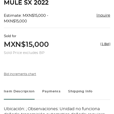
MULE SX 2022
Inquire
Estimate: MXN$15,000 -
MXN$15,000
Sold for
MXN$15,000
[
1 Bid
]
Sold Price excludes BP
Bid increments chart
Item Description
Payments
Shipping Info
Ubicación: ; Observaciones: Unidad no funciona