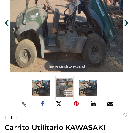
Tap or pinch to expand
Lot 11
to
Carrito Utilitario KAWASAKI
favorit