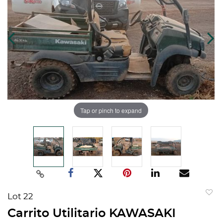
Tap or pinch to expand
Lot 22
to
Carrito Utilitario KAWASAKI
favorit