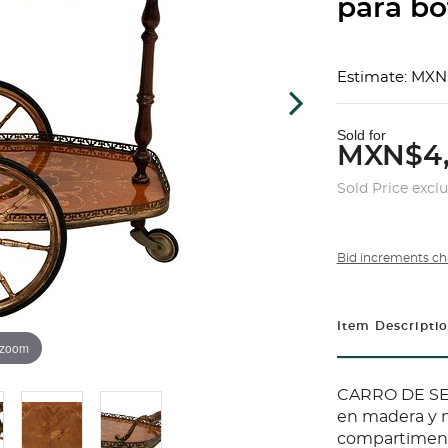
para bo
Estimate: MXN
Sold for
MXN$4
Sold Price excl
Bid increments ch
Item Descripti
 zoom
CARRO DE SER
en madera y m
compartiment