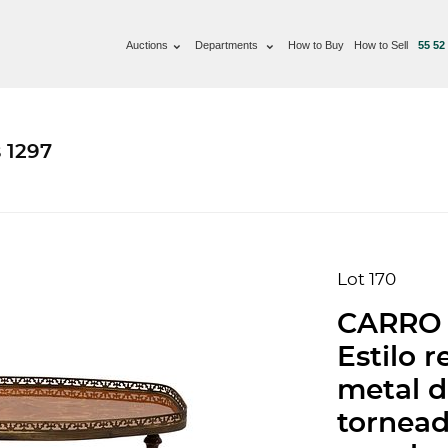
Auctions
Departments
How to Buy
How to Sell
55 52
 1297
Lot 170
CARRO 
Estilo 
metal do
tornea