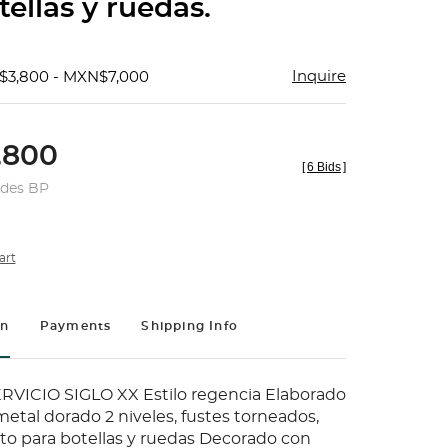
tellas y ruedas.
Inquire
$3,800 - MXN$7,000
,800
[
6 Bids
]
udes BP
art
on
Payments
Shipping Info
VICIO SIGLO XX Estilo regencia Elaborado
etal dorado 2 niveles, fustes torneados,
o para botellas y ruedas Decorado con