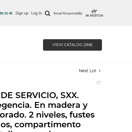
Sign up
Log In
 83 31 40
Social Responsibility
VIEW CATALOG (268)
Next Lot
Add
to
DE SERVICIO, SXX.
favorite
regencia. En madera y
rado. 2 niveles, fustes
dos, compartimento