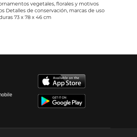
ornamentos vegetales, florales y motivos
os Detalles de conservación, marcas de uso
aduras 73 x 78 x 46 cm
mobile