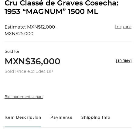
Cru Classé de Graves Cosecha:
1953 “MAGNUM” 1500 ML
Inquire
Estimate: MXN$12,000 -
MXN$25,000
Sold for
MXN$36,000
[
19 Bids
]
Sold Price excludes BP
Bid increments chart
Item Description
Payments
Shipping Info