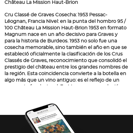
Château La Mission Haut-Brion
Cru Classé de Graves Cosecha: 1953 Pessac-
Léognan, Francia Nivel: en la punta del hombro 95 /
100 Château La Mission Haut-Brion 1953 en formato
Magnum nace en un año decisivo para Graves y
para la historia de Burdeos. 1953 no solo fue una
cosecha memorable, sino también el año en que se
estableció oficialmente la clasificación de los Crus
Classés de Graves, reconocimiento que consolidó el
prestigio del château entre los grandes nombres de
la región. Esta coincidencia convierte a la botella en
algo más que un vino antiguo: es el reflejo de un
momento fundacional. En Magnum, su evolución se
preserva con mayor armonía, manteniendo la
nobleza y profundidad que definieron tanto a la
añada como al estatus histórico de la propiedad. Es
una pieza que une cosecha y consagración en un
mismo año irrepetible.