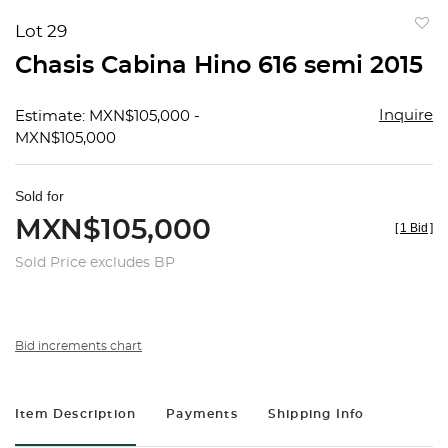
Lot 29
to
Chasis Cabina Hino 616 semi 2015
favorit
Inquire
Estimate: MXN$105,000 -
MXN$105,000
Sold for
MXN$105,000
[
1 Bid
]
Sold Price excludes BP
Bid increments chart
Item Description
Payments
Shipping Info