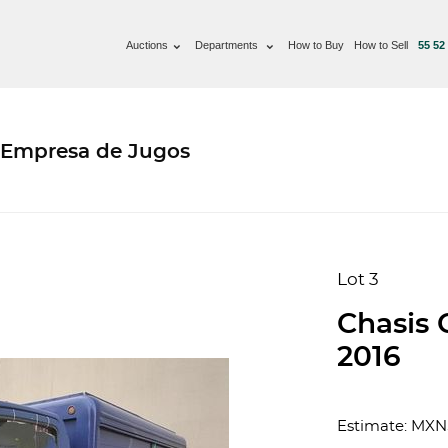
Auctions
Departments
How to Buy
How to Sell
55 52
 Empresa de Jugos
Lot 3
Chasis 
2016
Estimate: MXN