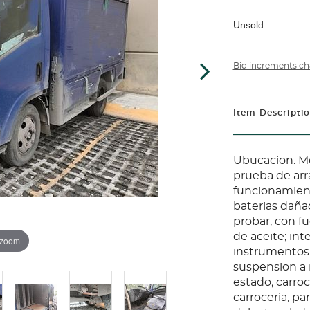
Unsold
Bid increments ch
Item Descripti
Ubucacion: Mo
prueba de arr
funcionamient
baterias dañad
probar, con fu
de aceite; int
 zoom
instrumentos r
suspension a 
estado; carroc
carroceria, pa