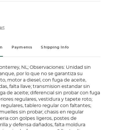
art
on
Payments
Shipping Info
nterrey, NL; Observaciones: Unidad sin
anque, por lo que no se garantiza su
o, motor a diesel, con fuga de aceite,
as, falta llave; transmision estandar sin
ga de aceite; diferencial sin probar con fuga
eriores regulares, vestidura y tapete roto;
egulares, tablero regular con faltantes;
muelles sin probar; chasis en regular
eria con golpes ligeros, postes de
rrilla y defensa dañados, falta moldura