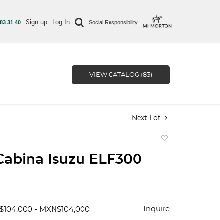
Sign up
Log In
 83 31 40
Social Responsibility
VIEW CATALOG (83)
Next Lot
Add
to
Cabina Isuzu ELF300
favorite
Inquire
$104,000 - MXN$104,000