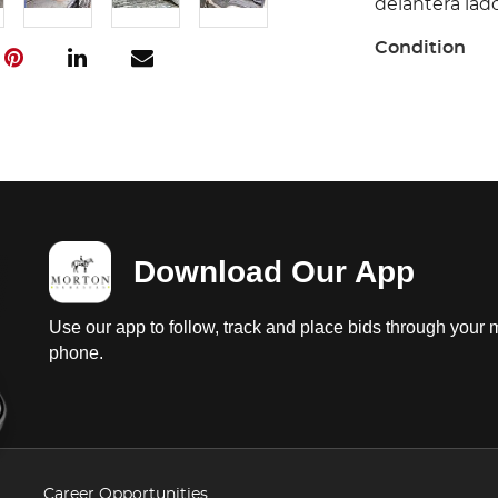
delantera lado 
Condition
Ubucacion: Mo
prueba de arr
funcionamient
baterias dañad
probar, con fu
de aceite; int
instrumentos r
Download Our App
suspension a 
estado; carroc
carroceria, pa
Use our app to follow, track and place bids through your 
delantera lado 
phone.
Career Opportunities