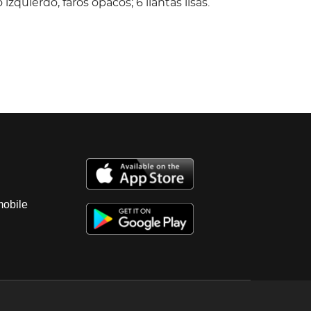
izquierdo, faros opacos; 6 llantas lisas.
nterrey, NL; Observaciones: Unidad sin
anque, por lo que no se garantiza su
o, motor a diesel, con fuga de aceite,
as, falta llave; transmision estandar sin
ga de aceite; diferencial sin probar con fuga
eriores regulares, vestidura y tapete roto;
egulares, tablero regular con faltantes;
muelles sin probar; chasis en regular
eria con golpes ligeros, postes de
rrilla y defensa dañados, falta moldura
mobile
izquierdo, faros opacos; 6 llantas lisas.