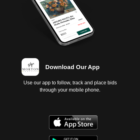
aceite, baterias dañadas, falta llave; transmision
estandar sin probar, con fuga de aceite; diferencial
sin probar con fuga de aceite; interiores regulares,
vestidura y tapete roto; instrumentos regulares,
tablero regular con faltantes; suspension a muelles
sin probar; chasis en regular estado; carroceria con
golpes ligeros, postes de carroceria, puertas de
cabina, cuartos direccionales delanteros, defensas
delantera y trasera dañados, faros opacos, parabrisas
Download Our App
estrellado; 6 llantas lisas. NUMERO DE MOTOR NO
VISIBLE POR CORROSION
Use our app to follow, track and place bids
through your mobile phone.