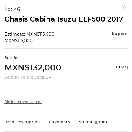
Lot 46
to
Chasis Cabina Isuzu ELF500 2017
favorit
Inquire
Estimate: MXN$115,000 -
MXN$115,000
Sold for
MXN$132,000
[
10 Bids
]
Sold Price excludes BP
Bid increments chart
Item Description
Payments
Shipping Info