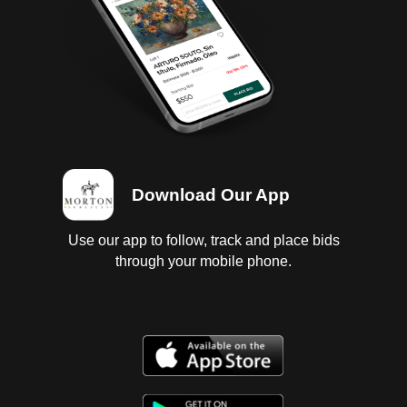
diferencial sin probar con fuga de aceite; interiores
regulares, vestidura y tapete roto; instrumentos
regulares, tablero regular con faltantes; suspension
a muelles sin probar; chasis en regular estado;
carroceria con golpes ligeros, postes de carroceria,
puerta lado izquierdo, defensas delantera y trasera
dañados, faros opacos; 6 llantas con 1/4 de vida.
Download Our App
Use our app to follow, track and place bids
through your mobile phone.