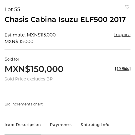
Lot 55
to
Chasis Cabina Isuzu ELF500 2017
favorit
Inquire
Estimate: MXN$115,000 -
MXN$115,000
Sold for
MXN$150,000
[
19 Bids
]
Sold Price excludes BP
Bid increments chart
Item Description
Payments
Shipping Info