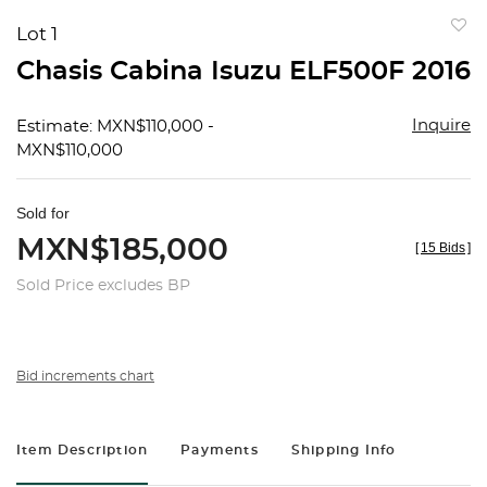
Lot 1
to
Chasis Cabina Isuzu ELF500F 2016
favorit
Inquire
Estimate: MXN$110,000 -
MXN$110,000
Sold for
MXN$185,000
[
15 Bids
]
Sold Price excludes BP
Bid increments chart
Item Description
Payments
Shipping Info