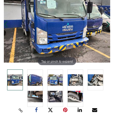
Tap or pinch to expand