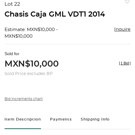
Lot 22
to
Chasis Caja GML VDT1 2014
favorit
Inquire
Estimate: MXN$10,000 -
MXN$10,000
Sold for
MXN$10,000
[
1 Bid
]
Sold Price excludes BP
Bid increments chart
Item Description
Payments
Shipping Info