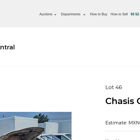
Auctions
Departments
How to Buy
How to Sell
55 52
ntral
Lot 46
Chasis 
Estimate: MX