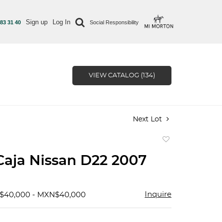
Sign up
Log In
 83 31 40
Social Responsibility
VIEW CATALOG (134)
Next Lot
Add
to
Caja Nissan D22 2007
favorite
Inquire
N$40,000 - MXN$40,000