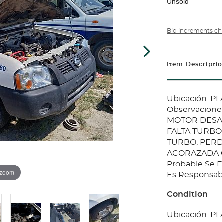
Unsold
Bid increments ch
Item Descripti
Ubicación: 
Observaciones
MOTOR DESAR
FALTA TURBO
TURBO, PERDI
ACORAZADA CO
Probable Se 
 zoom
Es Responsabi
Condition
Ubicación: 