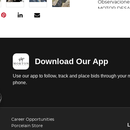
Observaciones
MOTOR DESAR
FALTA TURBO
TURBO, PERDI
ACORAZADA CO
Probable Se 
Es Responsabi
Download Our App
Use our app to follow, track and place bids through your 
phone.
Career Opportunities
Porcelain Store