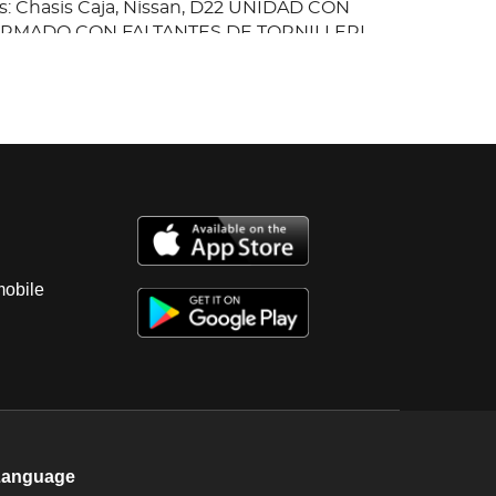
: Chasis Caja, Nissan, D22 UNIDAD CON
MADO CON FALTANTES DE TORNILLERI ,
, BOMBA DE INYECCION FUGA DE ACEITE
DA DE POTENCIA, SIN LLAVES ,
N LLANTAS LISAS.; baja 2026; Es
Entreguen Algunos Documentos En Copia,
lidad Del Comprador Certificarla.
mobile
Language