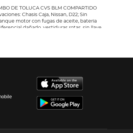
BIMBO DE TOLUCA CVS BLM COMPARTIDO
vaciones: Chasis Caja, Nissan, D22; Sin
anque motor con fugas de aceite, bateria
ferencial dañado, vestiduras rotas, sin llave,
ue de combustible dañado, llantas lisas.
 probable que algunos documentos se
opia es deber del cliente certificarla.
mobile