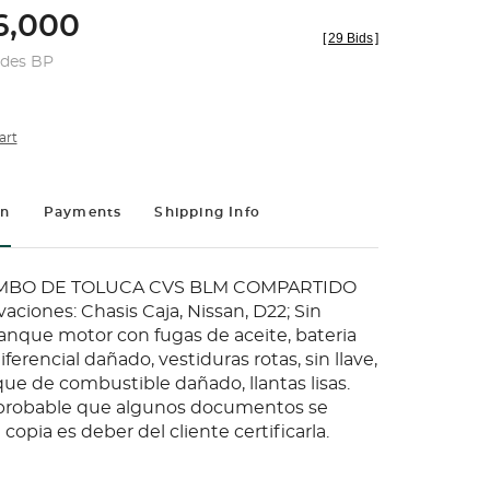
,000
[
29 Bids
]
udes BP
art
on
Payments
Shipping Info
BIMBO DE TOLUCA CVS BLM COMPARTIDO
vaciones: Chasis Caja, Nissan, D22; Sin
anque motor con fugas de aceite, bateria
ferencial dañado, vestiduras rotas, sin llave,
ue de combustible dañado, llantas lisas.
 probable que algunos documentos se
opia es deber del cliente certificarla.