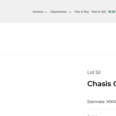
Auctions
Departments
How to Buy
How to Sell
55 52
Lot 52
Chasis 
Estimate: MXN