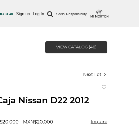
Sign up
Log In
 83 31 40
Social Responsibility
VIEW CATALOG (48)
Next Lot
Add
to
Caja Nissan D22 2012
favorite
Inquire
$20,000 - MXN$20,000