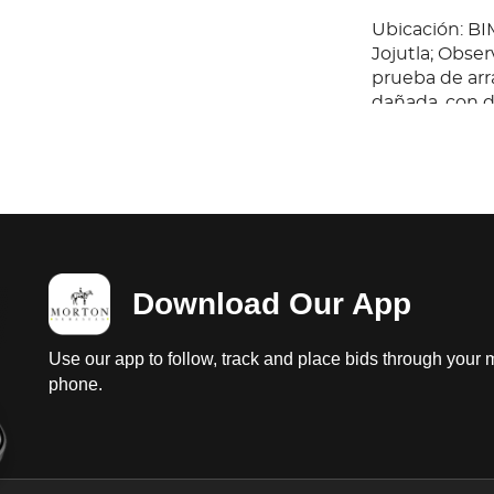
Ubicación: 
Jojutla; Obser
prueba de arr
dañada, con di
tapón de tanq
Baja 2025, es
entreguen en c
Download Our App
Use our app to follow, track and place bids through your 
phone.