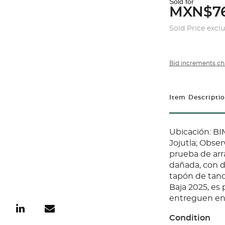
Sold for
MXN$76
Sold Price excl
Bid increments ch
Item Descripti
Ubicación: 
Jojutla; Obser
prueba de arr
dañada, con di
tapón de tanq
Baja 2025, es
entreguen en c
Condition