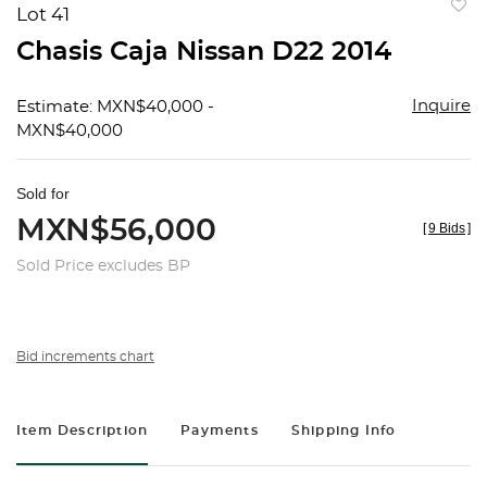
Lot 41
to
Chasis Caja Nissan D22 2014
favorit
Inquire
Estimate: MXN$40,000 -
MXN$40,000
Sold for
MXN$56,000
[
9 Bids
]
Sold Price excludes BP
Bid increments chart
Item Description
Payments
Shipping Info