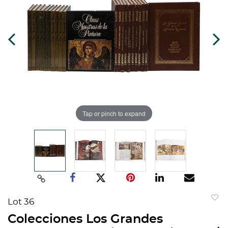
Tap or pinch to expand
Lot 36
to
Colecciones Los Grandes
favorit