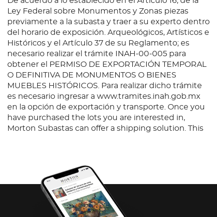
De acuerdo a lo establecido en el Artículo 16, de la
Ley Federal sobre Monumentos y Zonas piezas
previamente a la subasta y traer a su experto dentro
del horario de exposición. Arqueológicos, Artísticos e
Históricos y el Artículo 37 de su Reglamento; es
necesario realizar el trámite INAH-00-005 para
obtener el PERMISO DE EXPORTACIÓN TEMPORAL
O DEFINITIVA DE MONUMENTOS O BIENES
MUEBLES HISTÓRICOS. Para realizar dicho trámite
es necesario ingresar a www.tramites.inah.gob.mx
en la opción de exportación y transporte. Once you
have purchased the lots you are interested in,
Morton Subastas can offer a shipping solution. This
shipping company will be able to answer any
questions you may have in regards to delivery,
either before or after the auction has been
completed.