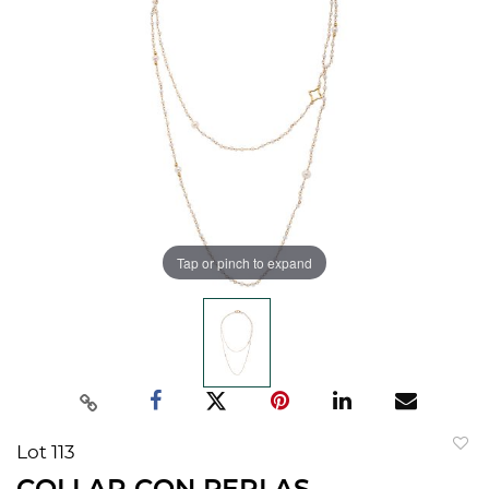
Tap or pinch to expand
Lot 113
to