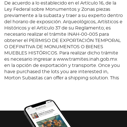
De acuerdo a lo establecido en el Artículo 16, de la
Ley Federal sobre Monumentos y Zonas piezas
previamente a la subasta y traer a su experto dentro
del horario de exposición. Arqueológicos, Artísticos e
Históricos y el Artículo 37 de su Reglamento; es
necesario realizar el trámite INAH-00-005 para
obtener el PERMISO DE EXPORTACIÓN TEMPORAL
O DEFINITIVA DE MONUMENTOS O BIENES
MUEBLES HISTÓRICOS. Para realizar dicho trámite
es necesario ingresar a www.tramites.inah.gob.mx
en la opción de exportación y transporte. Once you
have purchased the lots you are interested in,
Morton Subastas can offer a shipping solution. This
shipping company will be able to answer any
questions you may have in regards to delivery,
either before or after the auction has been
completed.