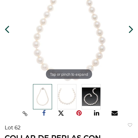
Tap or pinch to expand
Lot 62
to