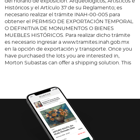
del horario de exposición. Arqueológicos, Artísticos e
Históricos y el Artículo 37 de su Reglamento; es
necesario realizar el trámite INAH-00-005 para
obtener el PERMISO DE EXPORTACIÓN TEMPORAL
O DEFINITIVA DE MONUMENTOS O BIENES
MUEBLES HISTÓRICOS. Para realizar dicho trámite
es necesario ingresar a www.tramites.inah.gob.mx
en la opción de exportación y transporte. Once you
have purchased the lots you are interested in,
Morton Subastas can offer a shipping solution. This
shipping company will be able to answer any
questions you may have in regards to delivery,
either before or after the auction has been
completed.