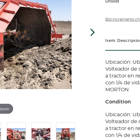
Unsold
Bid increments ch
Item Descripti
Ubicación: Ubi
Volteador de
a tractor en r
con 1/4 de v
MORTON
Condition
 zoom
Ubicación: Ubi
Volteador de
a tractor en r
con 1/4 de v