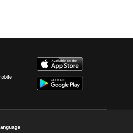
mobile
Language