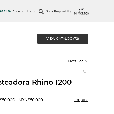
Sign up
Log In
 83 31 40
Social Responsibility
VIEW CATALOG (72)
Next Lot
Add
to
teadora Rhino 1200
favorite
Inquire
$50,000 - MXN$50,000