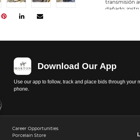
transmisión au
dañado; instr
carroceria, co
estrelladas; 
MORTON
Download Our App
Use our app to follow, track and place bids through your 
phone.
Career Opportunities
Porcelain Store