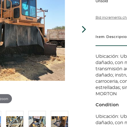
Unsold
Bid increments ch
Item Descripti
Ubicación: Ub
dañado, con mo
transmisión au
dañado; instr
carroceria, co
estrelladas; 
MORTON
 zoom
Condition
Ubicación: Ub
dañado, con mo