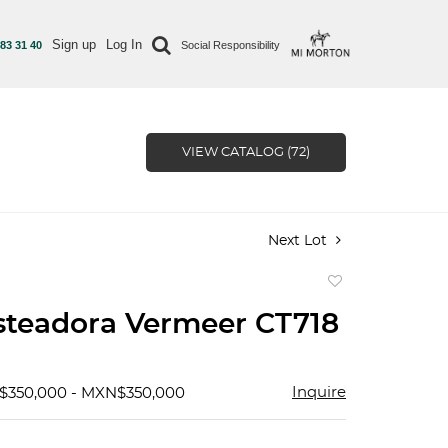
Sign up
Log In
 83 31 40
Social Responsibility
VIEW CATALOG (72)
Next Lot
Add
to
teadora Vermeer CT718
favorite
Inquire
$350,000 - MXN$350,000