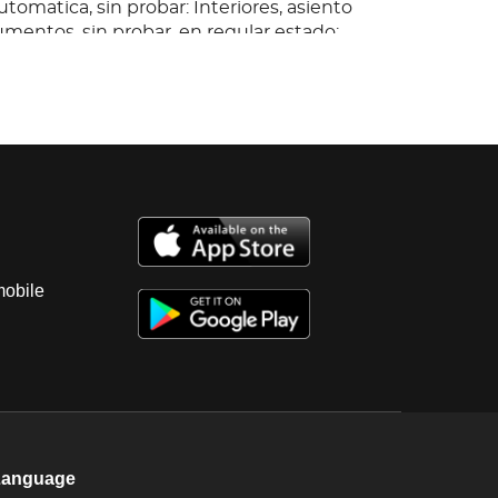
tomatica, sin probar: Interiores, asiento
umentos, sin probar, en regular estado;
n golpes, con corrosión, ventanas
sin llantas.; SOLO SE ENTREGA FACTURA DE
mobile
Language